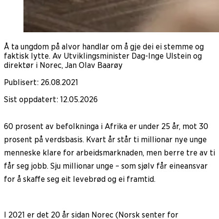
Å ta ungdom på alvor handlar om å gje dei ei stemme og
faktisk lytte. Av Utviklingsminister Dag-Inge Ulstein og
direktør i Norec, Jan Olav Baarøy
Publisert
:
26.08.2021
Sist oppdatert
:
12.05.2026
60 prosent av befolkninga i Afrika er under 25 år, mot 30
prosent på verdsbasis. Kvart år står ti millionar nye unge
menneske klare for arbeidsmarknaden, men berre tre av ti
får seg jobb. Sju millionar unge – som sjølv får eineansvar
for å skaffe seg eit levebrød og ei framtid.
I 2021 er det 20 år sidan Norec (Norsk senter for