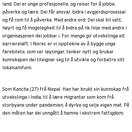
land. Dei er unge profesjonelle, og reiser for å jobbe,
påverke og lære. Dei får ansvar, bidra i avgjerdsprosessar
og få rom til å påverke. Med andre ord: Dei skal bli sett,
høyrt og få mogelegheit til å bidra på lik linje med andre i
organisasjonen dei jobbar i. For mange gir utvekslinga eit
karriereløft. I Norec er vi opptekne av å bygge unge
førebilete, som ser løysingar, tenker nytt og brukar
kunnskapen dei tileignar seg til å utvikle og forbetre sitt
lokalsamfunn.
Som Kancha (27) frå Nepal. Han har brukt sin kunnskap frå
utvekslinga i India, til å lære migrantar som kom frå
storbyane under pandemien, å dyrke og selje eigen mat. På
den måten har dei unngått å hamne i ekstrem fattigdom.