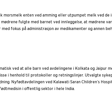
k morsmelk enten ved amming eller utpumpet melk ved de ind
t mødrene fulgte med barnet ved innleggelse, at mødrene var
er med fokus på administrasjon av medikamenter og annen beh
matisk ved at alle barn ved avdelingene i Kolkata og Jaipur m
sse i henhold til protokoller og retningslinjer. Utvalgte sy
ing. Nyfødtavdelingen ved Kalawati Saran Children’s Hospital 
ødtmedisin i offentlig sektor i hele India.