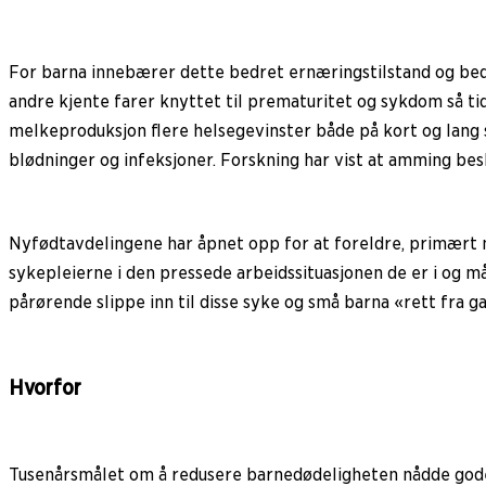
For barna innebærer dette bedret ernæringstilstand og bed
andre kjente farer knyttet til prematuritet og sykdom så ti
melkeproduksjon flere helsegevinster både på kort og lang 
blødninger og infeksjoner. Forskning har vist at amming b
Nyfødtavdelingene har åpnet opp for at foreldre, primært m
sykepleierne i den pressede arbeidssituasjonen de er i og må
pårørende slippe inn til disse syke og små barna «rett fra 
Hvorfor
Tusenårsmålet om å redusere barnedødeligheten nådde gode