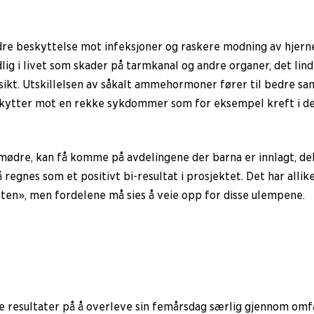
re beskyttelse mot infeksjoner og raskere modning av hjerne
dlig i livet som skader på tarmkanal og andre organer, det li
sikt. Utskillelsen av såkalt ammehormoner fører til bedre s
eskytter mot en rekke sykdommer som for eksempel kreft i de
ødre, kan få komme på avdelingene der barna er innlagt, delt
 regnes som et positivt bi-resultat i prosjektet. Det har allik
gaten», men fordelene må sies å veie opp for disse ulempene.
 resultater på å overleve sin femårsdag særlig gjennom omf