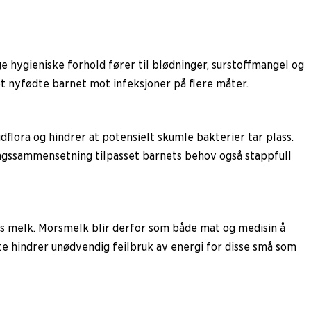
ge hygieniske forhold fører til blødninger, surstoffmangel og
t nyfødte barnet mot infeksjoner på flere måter.
dflora og hindrer at potensielt skumle bakterier tar plass.
ringssammensetning tilpasset barnets behov også stappfull
rs melk. Morsmelk blir derfor som både mat og medisin å
e hindrer unødvendig feilbruk av energi for disse små som