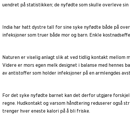
uendret på statistikken; de nyfødte som skulle overleve sin 
India har hatt dystre tall for sine syke nyfødte både på ove
infeksjoner som truer både mor og barn. Enkle kostnadseffe
Naturen er viselig anlagt slik at ved tidlig kontakt mellom 
Videre er mors egen melk designet i balanse med hennes bakt
av antistoffer som holder infeksjoner på en armlengdes avs
For det syke nyfødte barnet kan det derfor utgjøre forskje
regne. Hudkontakt og varsom håndtering reduserer også stre
trenger hver eneste kalori på å bli friske.