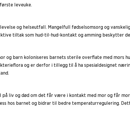
første leveuke.
rlevelse og helseutfall. Mangelfull fødselsomsorg og vanskeli
ktive tiltak som hud-til-hud-kontakt og amming beskytter de
mor og barn koloniseres barnets sterile overflate med mors hu
erieflora og er derfor i tillegg til å ha spesialdesignet næ
tand.
ll på liv og død om det får være i kontakt med mor og får mo
ss hos barnet og bidrar til bedre temperaturregulering. Dett