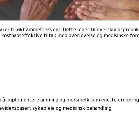
ører til økt ammefrekvens. Dette leder til overskuddsproduk
ært kostnadseffektive tiltak med overlevelse og medisinske fo
om å implementere amming og morsmelk som eneste ernæring 
g evidensbasert sykepleie og medisinsk behandling.