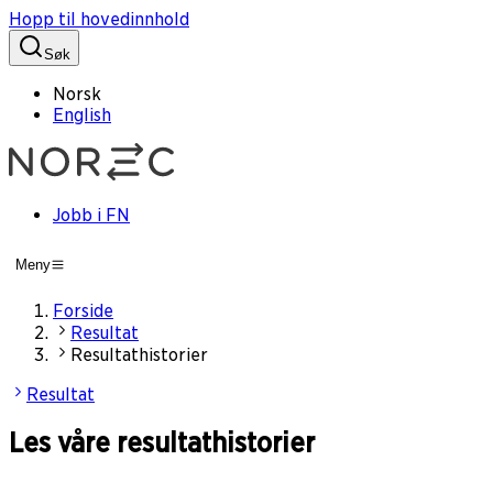
Hopp til hovedinnhold
Søk
Norsk
English
Jobb i FN
Meny
Forside
Resultat
Resultathistorier
Resultat
Les våre resultathistorier