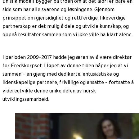
En slik modell bygger på troen om at det aldri er bare én
side som har alle svarene og løsningene. Gjennom
prinsippet om gjensidighet og rettferdige, likeverdige
partnerskap er det mulig å dele og utvikle kunnskap, og
oppnå resultater sammen som vi ikke ville ha klart alene.
I perioden 2009–2017 hadde jeg æren av å være direktør
for Fredskorpset. I løpet av denne tiden håper jeg at vi
sammen – en gjeng med dedikerte, entusiastiske og
lidenskapelige partnere, frivillige og ansatte – fortsatte å
videreutvikle denne unike delen av norsk
utviklingssamarbeid.