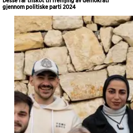
Desse får tilskot til fremjing av demokrati
gjennom politiske parti 2024