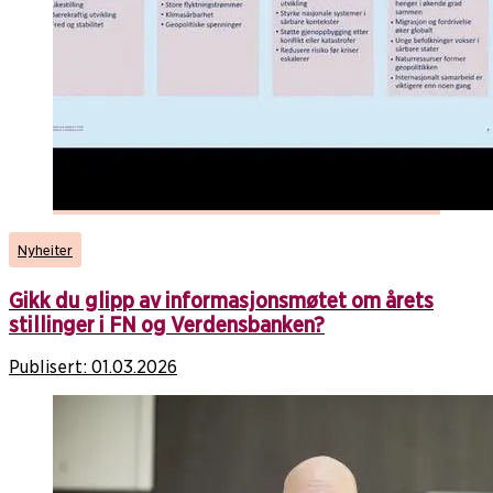
Nyheiter
Gikk du glipp av informasjonsmøtet om årets
stillinger i FN og Verdensbanken?
Publisert:
01.03.2026