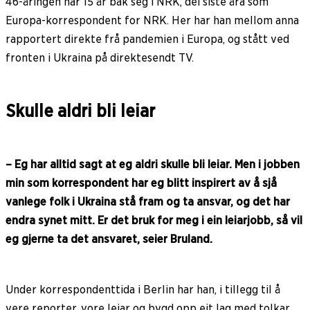
46-åringen har 15 år bak seg i NRK, dei siste åra som
Europa-korrespondent for NRK. Her har han mellom anna
rapportert direkte frå pandemien i Europa, og stått ved
fronten i Ukraina på direktesendt TV.
Skulle aldri bli leiar
– Eg har alltid sagt at eg aldri skulle bli leiar. Men i jobben
min som korrespondent har eg blitt inspirert av å sjå
vanlege folk i Ukraina stå fram og ta ansvar, og det har
endra synet mitt. Er det bruk for meg i ein leiarjobb, så vil
eg gjerne ta det ansvaret, seier Bruland.
Under korrespondenttida i Berlin har han, i tillegg til å
vere reporter, vore leiar og bygd opp eit lag med tolkar