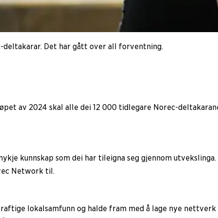
deltakarar. Det har gått over all forventning.
øpet av 2024 skal alle dei 12 000 tidlegare Norec-deltakarane 
mykje kunnskap som dei har tileigna seg gjennom utvekslinga.
rec Network til.
ekraftige lokalsamfunn og halde fram med å lage nye nettverk 