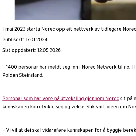
I mai 2023 starta Norec opp eit nettverk av tidlegare Norec-
Publisert
:
17.01.2024
Sist oppdatert
:
12.05.2026
– 1400 personar har meldt seg inn i Norec Network til no. I l
Polden Steinsland.
Personar som har vore på utveksling gjennom Norec
sit på 
kunnskapen kan utvikle seg og vekse. Slik vart ideen om No
– Vi vil at dei skal vidareføre kunnskapen for å byggje ber