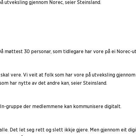
å utveksling gjennom Norec, seier Steinsland.
Då møttest 30 personar, som tidlegare har vore på ei Norec-utv
l vere. Vi veit at folk som har vore på utveksling gjennom 
om har nytte av det andre kan, seier Steinsland.
nkedIn-gruppe der medlemmene kan kommunisere digitalt.
alle. Det let seg rett og slett ikkje gjere. Men gjennom eit dig