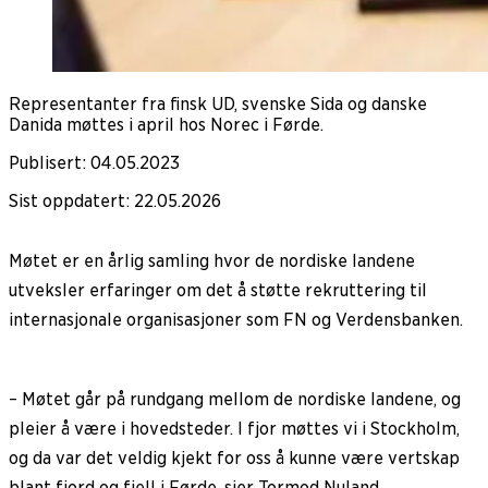
Representanter fra finsk UD, svenske Sida og danske
Danida møttes i april hos Norec i Førde.
Publisert
:
04.05.2023
Sist oppdatert
:
22.05.2026
Møtet er en årlig samling hvor de nordiske landene
utveksler erfaringer om det å støtte rekruttering til
internasjonale organisasjoner som FN og Verdensbanken.
– Møtet går på rundgang mellom de nordiske landene, og
pleier å være i hovedsteder. I fjor møttes vi i Stockholm,
og da var det veldig kjekt for oss å kunne være vertskap
blant fjord og fjell i Førde, sier Tormod Nuland.