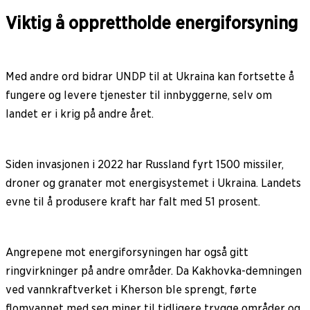
Viktig å opprettholde energiforsyning
Med andre ord bidrar UNDP til at Ukraina kan fortsette å
fungere og levere tjenester til innbyggerne, selv om
landet er i krig på andre året.
Siden invasjonen i 2022 har Russland fyrt 1500 missiler,
droner og granater mot energisystemet i Ukraina. Landets
evne til å produsere kraft har falt med 51 prosent.
Angrepene mot energiforsyningen har også gitt
ringvirkninger på andre områder. Da Kakhovka-demningen
ved vannkraftverket i Kherson ble sprengt, førte
flomvannet med seg miner til tidligere trygge områder og