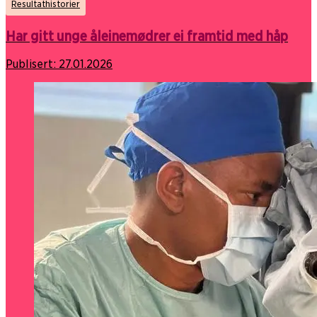
Resultathistorier
Har gitt unge åleinemødrer ei framtid med håp
Publisert:
27.01.2026