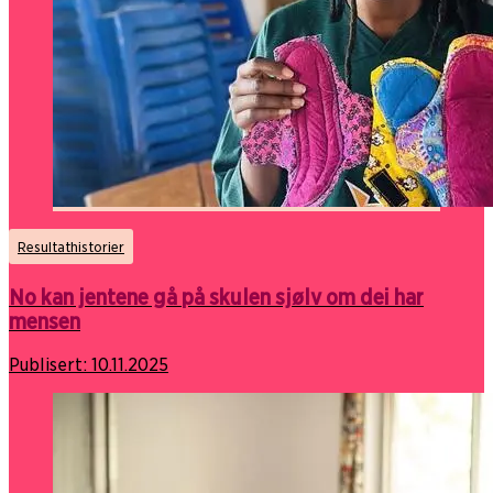
Resultathistorier
No kan jentene gå på skulen sjølv om dei har
mensen
Publisert:
10.11.2025