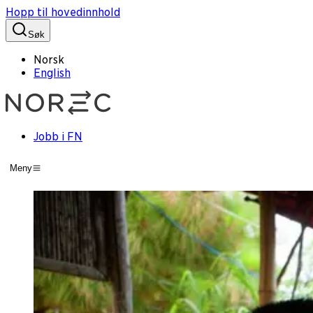
Hopp til hovedinnhold
Søk
Norsk
English
Jobb i FN
Meny