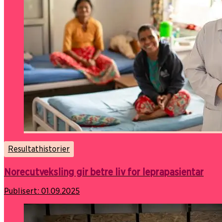
Resultathistorier
Norecutveksling gir betre liv for leprapasientar
Publisert:
01.09.2025