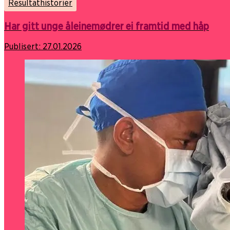
Resultathistorier
Har gitt unge åleinemødrer ei framtid med håp
Publisert:
27.01.2026