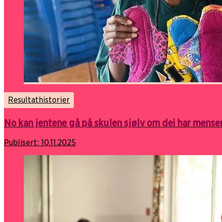
Resultathistorier
No kan jentene gå på skulen sjølv om dei har mense
Publisert:
10.11.2025