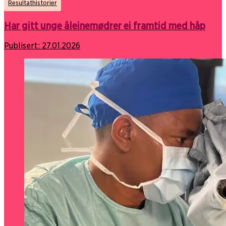
Resultathistorier
Har gitt unge åleinemødrer ei framtid med håp
Publisert:
27.01.2026