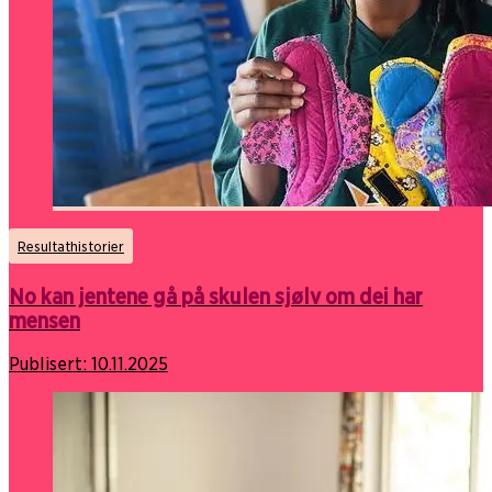
Resultathistorier
No kan jentene gå på skulen sjølv om dei har
mensen
Publisert:
10.11.2025