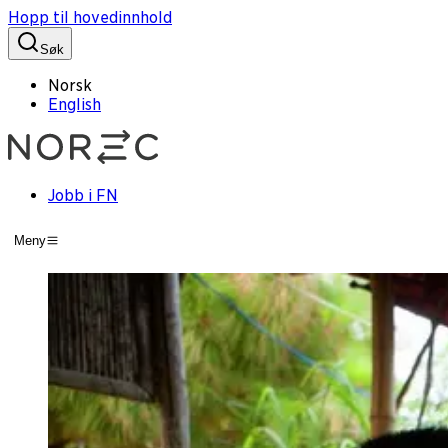
Hopp til hovedinnhold
Søk
Norsk
English
Jobb i FN
Meny