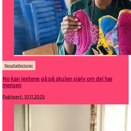
Resultathistorier
No kan jentene gå på skulen sjølv om dei har
mensen
Publisert:
10.11.2025