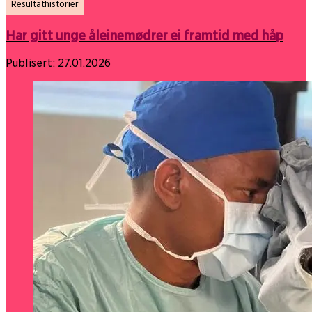
Resultathistorier
Har gitt unge åleinemødrer ei framtid med håp
Publisert:
27.01.2026