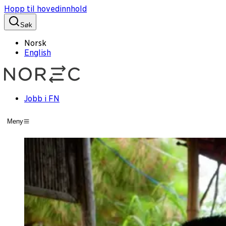
Hopp til hovedinnhold
Søk
Norsk
English
Jobb i FN
Meny