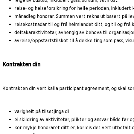
leige av bustad, inkludert gass, straum, vatn osv.
reise- og helseforsikring for heile perioden, inkludert 
månadleg honorar. Summen vert rekna ut basert på leve
reisekostnadar til og frå heimlandet ditt, og til og frå k
deltakaraktivitetar, avhengig av behova til organisasjo
avreise/oppstartstilskot til å dekke ting som pass, vis
Kontrakten din
Kontrakten din vert kalla participant agreement, og skal s
varigheit på tilsetjinga di
ei skildring av aktivitetar, plikter og ansvar både før 
kor mykje honoraret ditt er, korleis det vert utbetalt o