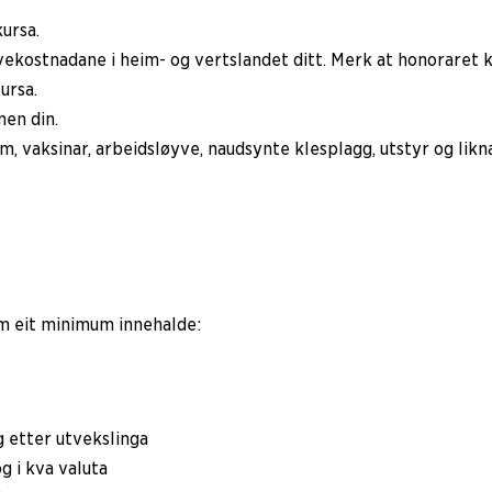
kursa.
kostnadane i heim- og vertslandet ditt. Merk at honoraret ka
ursa.
nen din.
um, vaksinar, arbeidsløyve, naudsynte klesplagg, utstyr og likn
om eit minimum innehalde:
og etter utvekslinga
g i kva valuta