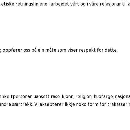
iske retningslinjene i arbeidet vårt og i våre relasjonar til 
, og oppfører oss på ein måte som viser respekt for dette.
keltpersonar, uansett rase, kjønn, religion, hudfarge, nasjonal
andre særtrekk. Vi aksepterer ikkje noko form for trakasserin