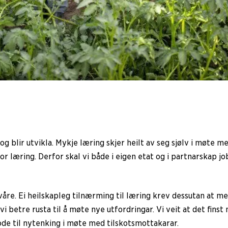
g blir utvikla. Mykje læring skjer heilt av seg sjølv i møte 
 for læring. Derfor skal vi både i eigen etat og i partnarskap 
åre. Ei heilskapleg tilnærming til læring krev dessutan at m
 vi betre rusta til å møte nye utfordringar. Vi veit at det fins
de til nytenking i møte med tilskotsmottakarar.