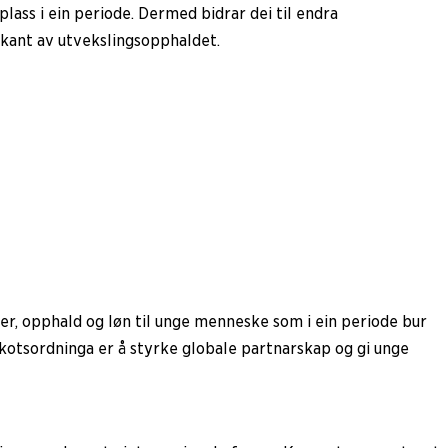
lass i ein periode. Dermed bidrar dei til endra
rkant av utvekslingsopphaldet.
er, opphald og løn til unge menneske som i ein periode bur
lskotsordninga er å styrke globale partnarskap og gi unge