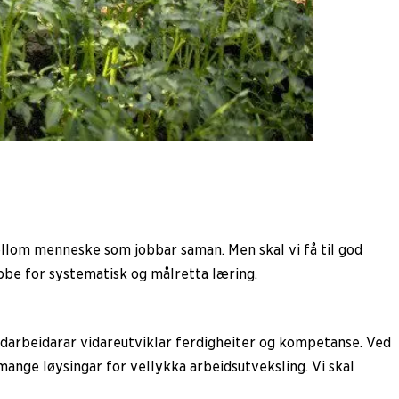
mellom menneske som jobbar saman. Men skal vi få til god
jobbe for systematisk og målretta læring.
edarbeidarar vidareutviklar ferdigheiter og kompetanse. Ved
t mange løysingar for vellykka arbeidsutveksling. Vi skal