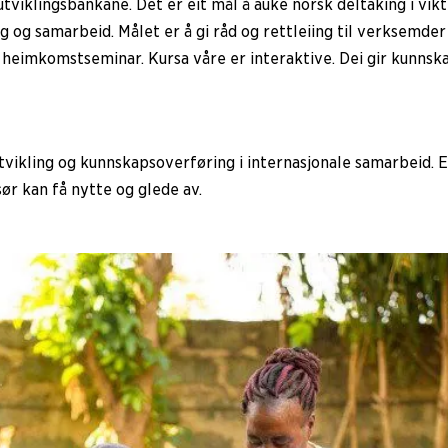
utviklingsbankane. Det er eit mål å auke norsk deltaking i vi
og samarbeid. Målet er å gi råd og rettleiing til verksemder 
heimkomstseminar. Kursa våre er interaktive. Dei gir kunnskap
kling og kunnskapsoverføring i internasjonale samarbeid. Er
sør kan få nytte og glede av.