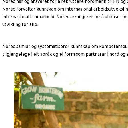
Norec har òg ansvaret for å rekruttere nordmenn til FN og 
Norec forvaltar kunnskap om internasjonal arbeidsutveksling 
internasjonalt samarbeid. Norec arrangerer også utreise- og 
utvikling for alle.
Norec samlar og systematiserer kunnskap om kompetanseutvi
tilgjengelege i eit språk og ei form som partnarar i nord og 