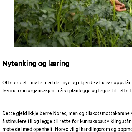
Nytenking og læring
Ofte er det i møte med det nye og ukjende at idear oppstår o
læring i ein organisasjon, må vi planlegge og legge til rette
Dette gjeld ikkje berre Norec, men òg tilskotsmottakarane v
å stimulere til og legge til rette for kunnskapsutvikling står
møte dei med openheit. Norec vil gi handlingsrom og oppmo