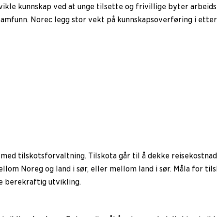
kle kunnskap ved at unge tilsette og frivillige byter arbeidsp
samfunn. Norec legg stor vekt på kunnskapsoverføring i ette
ed tilskotsforvaltning. Tilskota går til å dekke reisekostnad
llom Noreg og land i sør, eller mellom land i sør. Måla for ti
e berekraftig utvikling.