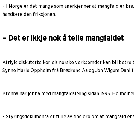
– I Norge er det mange som anerkjenner at mangfald er bra, m
handtere den friksjonen.
– Det er ikkje nok å telle mangfaldet
Afriyie diskuterte korleis norske verksemder kan bli betre
Synne Marie Oppheim frå Brødrene Aa og Jon Wigum Dahl fr
Brenna har jobba med mangfaldsleiing sidan 1993. Ho meiner 
– Styringsdokumenta er fulle av fine ord om at mangfald er v