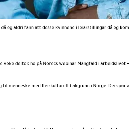
 då eg aldri fann att desse kvinnene i leiarstillingar då eg kom
e veke deltok ho på Norecs webinar Mangfald i arbeidslivet – 
til menneske med fleirkulturell bakgrunn i Norge. Dei spør al