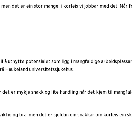
en det er ein stor mangel i korleis vi jobbar med det. Når for
 til å utnytte potensialet som ligg i mangfaldige arbeidspla
å Haukeland universitetssjukehus.
det er mykje snakk og lite handling når det kjem til mangfal
iktig og bra, men det er sjeldan ein snakkar om korleis ein sk