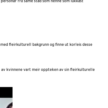
m personar frå same stad som henne som lukkast
 med fleirkulturell bakgrunn og finne ut korleis desse
 av kvinnene vart meir oppteken av sin fleirkulturelle