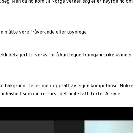
dt seg. Men då ho kom til Norge verken såg eller høyrde ho o
nten måtte vere fråverande eller usynlege.
jekk detaljert til verks for å kartlegge framgangsrike kvinner
elle bakgrunn. Dei er meir opptatt av eigen kompetanse. Nokre
nleisheit som ein ressurs i det heile tatt, fortel Afriyie.