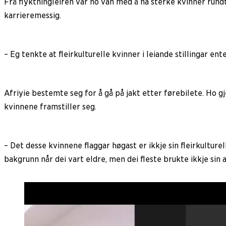
Frå flyktningleiren var ho van med å ha sterke kvinner run
karrieremessig.
– Eg tenkte at fleirkulturelle kvinner i leiande stillingar e
Afriyie bestemte seg for å gå på jakt etter førebilete. Ho g
kvinnene framstiller seg.
– Det desse kvinnene flaggar høgast er ikkje sin fleirkultur
bakgrunn når dei vart eldre, men dei fleste brukte ikkje sin an