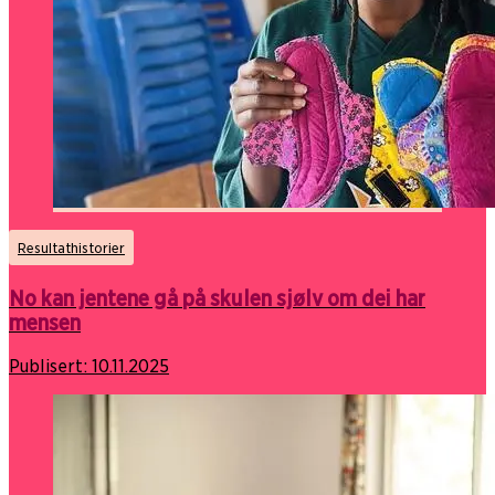
Resultathistorier
No kan jentene gå på skulen sjølv om dei har
mensen
Publisert:
10.11.2025