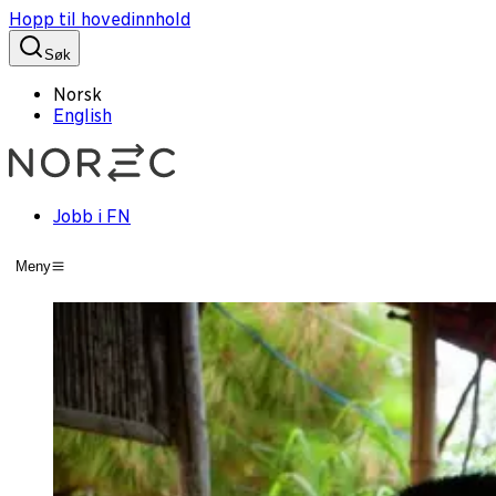
Hopp til hovedinnhold
Søk
Norsk
English
Jobb i FN
Meny