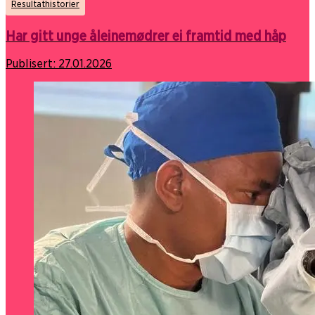
Resultathistorier
Har gitt unge åleinemødrer ei framtid med håp
Publisert:
27.01.2026