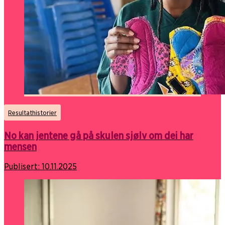
Resultathistorier
No kan jentene gå på skulen sjølv om dei har
mensen
Publisert:
10.11.2025