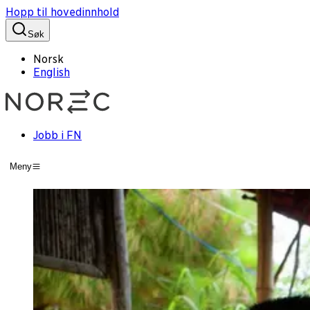
Hopp til hovedinnhold
Søk
Norsk
English
Jobb i FN
Meny