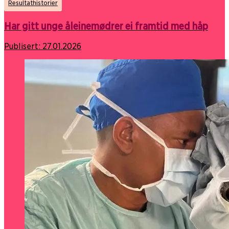
Resultathistorier
Har gitt unge åleinemødrer ei framtid med håp
Publisert:
27.01.2026